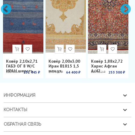
Ковёр 2,10х2,71
Ковёр 2,00х3,00
Ковёр 1,88х2,72
ГАБЭ ОГ 8 W/C
Иран B1815 1,5
Харис Афган
ИРАН шерсть
млн.уз.
А/42
286 826 ₽
151 445 ₽
278 850 ₽
64 400 ₽
899 012 ₽
253 300 ₽
ИНФОРМАЦИЯ
КОНТАКТЫ
ОБРАТНАЯ СВЯЗЬ