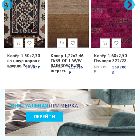
Ковёр 1,50х2,30
Ковёр 1,72х2,46
Ковёр 1,68х2,50
К
из шкур коров и
ГАБЭ ОГ 1 W/W
Пэчворк 822/28
Е
ковров Pardis
RAINBOW BI/BI
с
269 100 ₽
84 767 ₽
213 251
112 596
598 749
168 700
6
шерсть
₽
₽
₽
₽
₽
ВИРТУАЛЬНАЯ
ПРИМЕРКА
ПЕРЕЙТИ