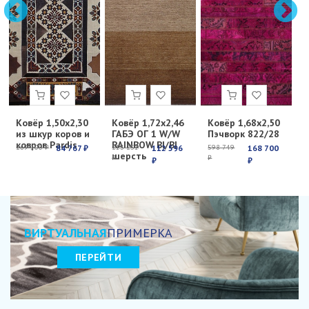
Ковёр 1,50х2,30
Ковёр 1,72х2,46
Ковёр 1,68х2,50
К
из шкур коров и
ГАБЭ ОГ 1 W/W
Пэчворк 822/28
Е
ковров Pardis
RAINBOW BI/BI
с
269 100 ₽
84 767 ₽
213 251
112 596
598 749
168 700
6
шерсть
₽
₽
₽
₽
₽
ВИРТУАЛЬНАЯ
ПРИМЕРКА
ПЕРЕЙТИ