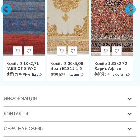
Ковёр 2,10х2,71
Ковёр 2,00х3,00
Ковёр 1,88х2,72
ГАБЭ ОГ 8 W/C
Иран B1815 1,5
Харис Афган
ИРАН шерсть
млн.уз.
А/42
286 826 ₽
151 445 ₽
278 850 ₽
64 400 ₽
899 012 ₽
253 300 ₽
ИНФОРМАЦИЯ
КОНТАКТЫ
ОБРАТНАЯ СВЯЗЬ