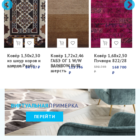
Ковёр 1,50х2,30
Ковёр 1,72х2,46
Ковёр 1,68х2,50
К
из шкур коров и
ГАБЭ ОГ 1 W/W
Пэчворк 822/28
Е
ковров Pardis
RAINBOW BI/BI
с
269 100 ₽
84 767 ₽
213 251
112 596
598 749
168 700
6
шерсть
₽
₽
₽
₽
₽
ВИРТУАЛЬНАЯ
ПРИМЕРКА
ПЕРЕЙТИ