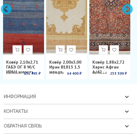
Ковёр 2,10х2,71
Ковёр 2,00х3,00
Ковёр 1,88х2,72
ГАБЭ ОГ 8 W/C
Иран B1815 1,5
Харис Афган
ИРАН шерсть
млн.уз.
А/42
286 826 ₽
151 445 ₽
278 850 ₽
64 400 ₽
899 012 ₽
253 300 ₽
ИНФОРМАЦИЯ
КОНТАКТЫ
ОБРАТНАЯ СВЯЗЬ