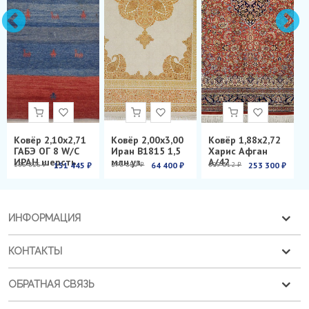
Ковёр 2,10х2,71
Ковёр 2,00х3,00
Ковёр 1,88х2,72
ГАБЭ ОГ 8 W/C
Иран B1815 1,5
Харис Афган
ИРАН шерсть
млн.уз.
А/42
286 826 ₽
151 445 ₽
278 850 ₽
64 400 ₽
899 012 ₽
253 300 ₽
ИНФОРМАЦИЯ
КОНТАКТЫ
ОБРАТНАЯ СВЯЗЬ