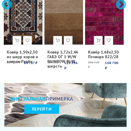
Ковёр 1,50х2,30
Ковёр 1,72х2,46
Ковёр 1,68х2,50
К
из шкур коров и
ГАБЭ ОГ 1 W/W
Пэчворк 822/28
Е
ковров Pardis
RAINBOW BI/BI
с
269 100 ₽
84 767 ₽
213 251
112 596
598 749
168 700
6
шерсть
₽
₽
₽
₽
₽
ВИРТУАЛЬНАЯ
ПРИМЕРКА
ПЕРЕЙТИ