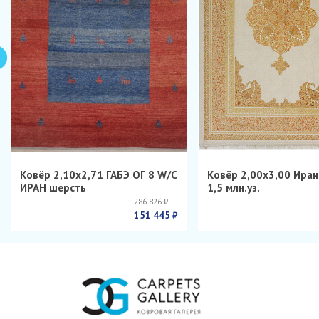
Ковёр 2,10х2,71 ГАБЭ ОГ 8 W/C
Ковёр 2,00х3,00 Ира
ИРАН шерсть
1,5 млн.уз.
286 826 ₽
151 445 ₽