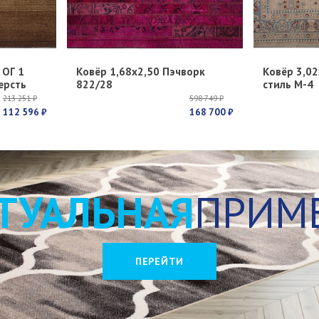
 ОГ 1
Ковёр 1,68х2,50 Пэчворк
Ковёр 3,02
ерсть
822/28
стиль М-4
213 251 ₽
598 749 ₽
112 596 ₽
168 700 ₽
ТУАЛЬНАЯ
ПРИМ
ПЕРЕЙТИ