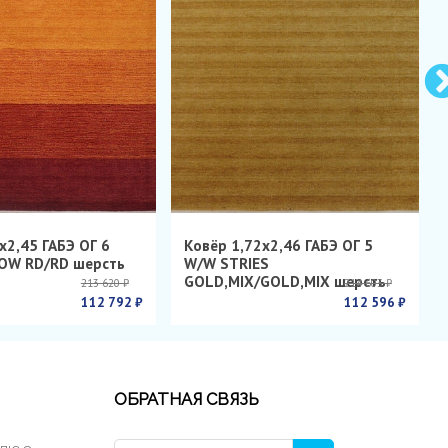
х2,45 ГАБЭ ОГ 6
Ковёр 1,72х2,46 ГАБЭ ОГ 5
OW RD/RD шерсть
W/W STRIES
GOLD,MIX/GOLD,MIX шерсть
213 620 ₽
214 603 ₽
112 792 ₽
112 596 ₽
ОБРАТНАЯ СВЯЗЬ