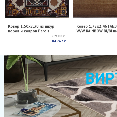
Ковёр 1,50х2,30 из шкур
Ковёр 1,72х2,46 ГАБЭ
коров и ковров Pardis
W/W RAINBOW BI/BI ш
269 100 ₽
84 767 ₽
ВИР