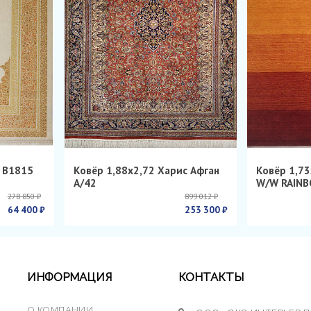
н B1815
Ковёр 1,88х2,72 Харис Афган
Ковёр 1,73
А/42
W/W RAINB
278 850 ₽
899 012 ₽
64 400 ₽
253 300 ₽
ИНФОРМАЦИЯ
КОНТАКТЫ
О КОМПАНИИ