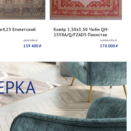
х4,25 Египетский
Ковёр 2,50х3,50 Чоби QH-
1538A/Q/FZAD5 Пакистан
618 393 ₽
1 094 275 ₽
139 400 ₽
170 000 ₽
ЕРКА