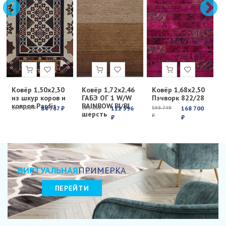
Ковёр 1,50х2,30
Ковёр 1,72х2,46
Ковёр 1,68х2,50
К
из шкур коров и
ГАБЭ ОГ 1 W/W
Пэчворк 822/28
Е
ковров Pardis
RAINBOW BI/BI
с
269 100 ₽
84 767 ₽
213 251
112 596
598 749
168 700
6
шерсть
₽
₽
₽
₽
₽
ВИРТУАЛЬНАЯ
ПРИМЕРКА
ПЕРЕЙТИ