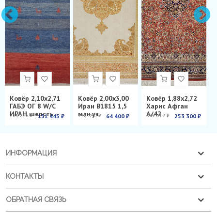
Ковёр 2,10х2,71
Ковёр 2,00х3,00
Ковёр 1,88х2,72
ГАБЭ ОГ 8 W/C
Иран B1815 1,5
Харис Афган
ИРАН шерсть
млн.уз.
А/42
286 826 ₽
151 445 ₽
278 850 ₽
64 400 ₽
899 012 ₽
253 300 ₽
ИНФОРМАЦИЯ
КОНТАКТЫ
ОБРАТНАЯ СВЯЗЬ