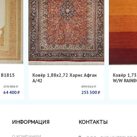
н B1815
Ковёр 1,88х2,72 Харис Афган
Ковёр 1,73
А/42
W/W RAINB
278 850 ₽
899 012 ₽
64 400 ₽
253 300 ₽
ИНФОРМАЦИЯ
КОНТАКТЫ
О КОМПАНИИ