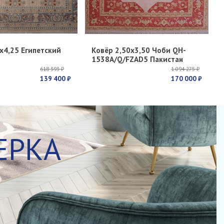
х4,25 Египетский
Ковёр 2,50х3,50 Чоби QH-
1538A/Q/FZAD5 Пакистан
618 393 ₽
1 094 275 ₽
139 400 ₽
170 000 ₽
ЕРКА