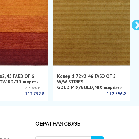
х2,45 ГАБЭ ОГ 6
Ковёр 1,72х2,46 ГАБЭ ОГ 5
OW RD/RD шерсть
W/W STRIES
GOLD,MIX/GOLD,MIX шерсть
213 620 ₽
214 603 ₽
112 792 ₽
112 596 ₽
ОБРАТНАЯ СВЯЗЬ