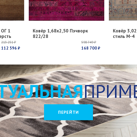
 ОГ 1
Ковёр 1,68х2,50 Пэчворк
Ковёр 3,02
ерсть
822/28
стиль М-4
213 251 ₽
598 749 ₽
112 596 ₽
168 700 ₽
ТУАЛЬНАЯ
ПРИМ
ПЕРЕЙТИ