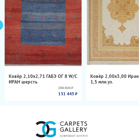
Ковёр 2,10х2,71 ГАБЭ ОГ 8 W/C
Ковёр 2,00х3,00 Ира
ИРАН шерсть
1,5 млн.уз.
286 826 ₽
151 445 ₽