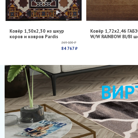
Ковёр 1,50х2,30 из шкур
Ковёр 1,72х2,46 ГАБЭ
коров и ковров Pardis
W/W RAINBOW BI/BI ш
269 100 ₽
84 767 ₽
ВИР