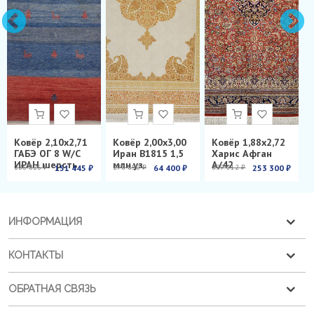
Ковёр 2,10х2,71
Ковёр 2,00х3,00
Ковёр 1,88х2,72
ГАБЭ ОГ 8 W/C
Иран B1815 1,5
Харис Афган
ИРАН шерсть
млн.уз.
А/42
286 826 ₽
151 445 ₽
278 850 ₽
64 400 ₽
899 012 ₽
253 300 ₽
ИНФОРМАЦИЯ
КОНТАКТЫ
ОБРАТНАЯ СВЯЗЬ