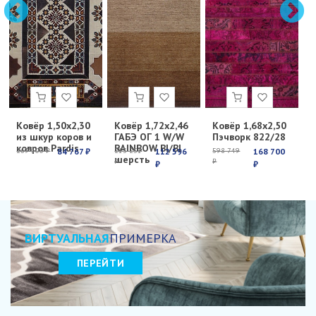
Ковёр 1,50х2,30
Ковёр 1,72х2,46
Ковёр 1,68х2,50
К
из шкур коров и
ГАБЭ ОГ 1 W/W
Пэчворк 822/28
Е
ковров Pardis
RAINBOW BI/BI
с
269 100 ₽
84 767 ₽
213 251
112 596
598 749
168 700
6
шерсть
₽
₽
₽
₽
₽
ВИРТУАЛЬНАЯ
ПРИМЕРКА
ПЕРЕЙТИ