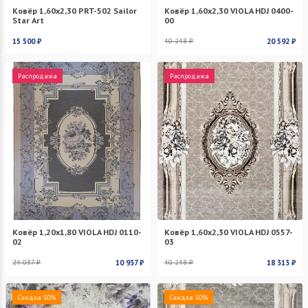
Ковёр 1,60х2,30 PRT-502 Sailor
Ковёр 1,60х2,30 VIOLA HDJ 0400-
Star Art
00
15 500 ₽
40 248 ₽
20 592 ₽
Распродажа
Распродажа
Ковёр 1,20х1,80 VIOLA HDJ 0110-
Ковёр 1,60х2,30 VIOLA HDJ 0557-
02
03
24 037 ₽
10 937 ₽
40 248 ₽
18 313 ₽
Скидка 50%
Скидка 50%