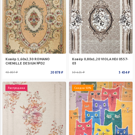
Ковёр 1,60х2,30 ROMANO
Ковёр 0,80х1,20 VIOLA HDJ 0557-
CHENILLE DESIGN №D2
03
40 807 ₽
20 878 ₽
10 621 ₽
5 434 ₽
Распродажа
Скидка 50%