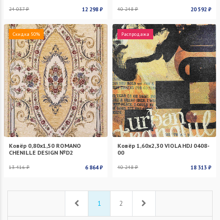
24 037 ₽
12 298 ₽
40 248 ₽
20 592 ₽
Скидка 50%
Распродажа
Ковёр 0,80х1,50 ROMANO
Ковёр 1,60х2,30 VIOLA HDJ 0408-
CHENILLE DESIGN №D2
00
13 416 ₽
6 864 ₽
40 248 ₽
18 313 ₽
Назад
Вперед
1
2