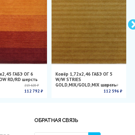
х2,45 ГАБЭ ОГ 6
Ковёр 1,72х2,46 ГАБЭ ОГ 5
OW RD/RD шерсть
W/W STRIES
GOLD,MIX/GOLD,MIX шерсть
213 620 ₽
214 603 ₽
112 792 ₽
112 596 ₽
ОБРАТНАЯ СВЯЗЬ