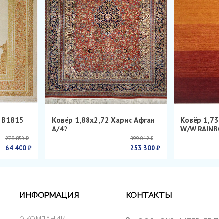
н B1815
Ковёр 1,88х2,72 Харис Афган
Ковёр 1,73
А/42
W/W RAINB
278 850 ₽
899 012 ₽
64 400 ₽
253 300 ₽
ИНФОРМАЦИЯ
КОНТАКТЫ
О КОМПАНИИ