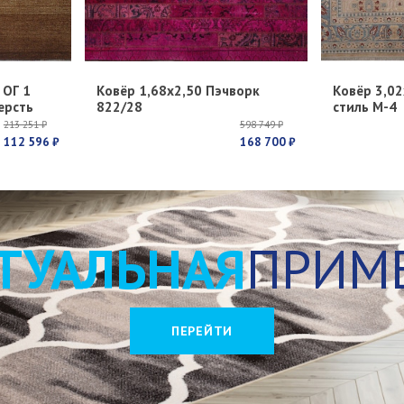
 ОГ 1
Ковёр 1,68х2,50 Пэчворк
Ковёр 3,02
ерсть
822/28
стиль М-4
213 251 ₽
598 749 ₽
112 596 ₽
168 700 ₽
ТУАЛЬНАЯ
ПРИМ
ПЕРЕЙТИ