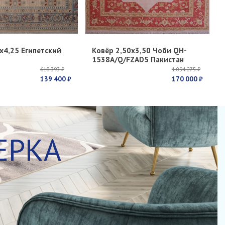
х4,25 Египетский
Ковёр 2,50х3,50 Чоби QH-
1538A/Q/FZAD5 Пакистан
618 393 ₽
1 094 275 ₽
139 400 ₽
170 000 ₽
ЕРКА