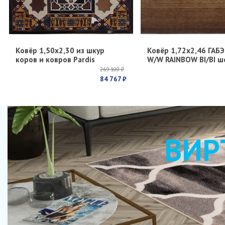
Ковёр 1,50х2,30 из шкур
Ковёр 1,72х2,46 ГАБЭ
коров и ковров Pardis
W/W RAINBOW BI/BI ш
269 100 ₽
84 767 ₽
ВИР