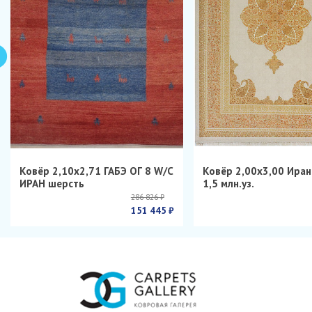
Ковёр 2,10х2,71 ГАБЭ ОГ 8 W/C
Ковёр 2,00х3,00 Ира
ИРАН шерсть
1,5 млн.уз.
286 826 ₽
151 445 ₽