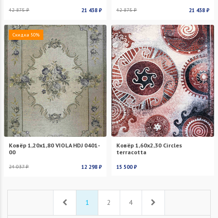
42 875 ₽
21 438 ₽
42 875 ₽
21 438 ₽
Скидка 50%
Ковёр 1,20х1,80 VIOLA HDJ 0401-
Ковёр 1,60х2,30 Circles
00
terracotta
24 037 ₽
12 298 ₽
15 500 ₽
Назад
Вперед
1
2
4