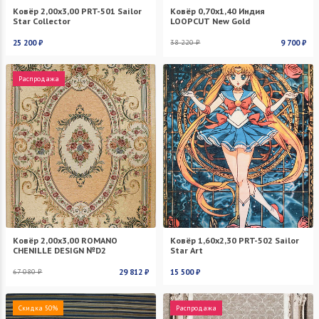
Ковёр 2,00х3,00 PRT-501 Sailor
Ковёр 0,70х1,40 Индия
Star Collector
LOOPCUT New Gold
25 200 ₽
38 220 ₽
9 700 ₽
Распродажа
Ковёр 2,00х3,00 ROMANO
Ковёр 1,60х2,30 PRT-502 Sailor
CHENILLE DESIGN №D2
Star Art
67 080 ₽
29 812 ₽
15 500 ₽
Скидка 50%
Распродажа