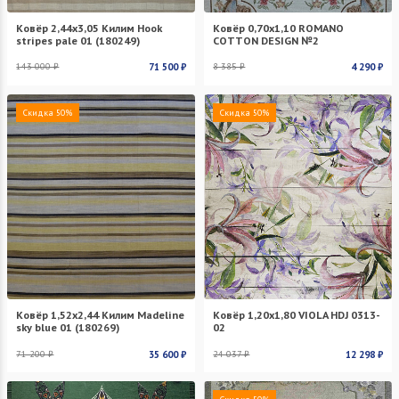
Ковёр 2,44х3,05 Килим Hook
Ковёр 0,70х1,10 ROMANO
stripes pale 01 (180249)
COTTON DESIGN №2
143 000 ₽
71 500 ₽
8 385 ₽
4 290 ₽
Скидка 50%
Скидка 50%
Ковёр 1,52х2,44 Килим Madeline
Ковёр 1,20х1,80 VIOLA HDJ 0313-
sky blue 01 (180269)
02
71 200 ₽
35 600 ₽
24 037 ₽
12 298 ₽