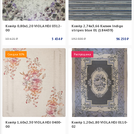
Ковёр 0,80х1,20 VIOLA HDJ 0312-
Ковёр 2,74х3,66 Килим Indigo
00
stripes blue 01 (184439)
10 621 ₽
5 434 ₽
192 500 ₽
96 250 ₽
Скидка 50%
Распродажа
Ковёр 1,60х2,30 VIOLA HDJ 0400-
Ковёр 1,20х1,80 VIOLA HDJ 0110-
00
02