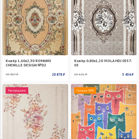
Ковёр 1,60х2,30 ROMANO
Ковёр 0,80х1,20 VIOLA HDJ 0557-
CHENILLE DESIGN №D2
03
40 807 ₽
20 878 ₽
10 621 ₽
5 434 ₽
Распродажа
Скидка 50%