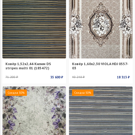
Ковёр 1,52х2,44 Килим DS
Ковёр 1,60х2,30 VIOLA HDJ 0557-
stripes multi 01 (185472)
03
71 200 ₽
35 600 ₽
40 248 ₽
18 313 ₽
Скидка 50%
Скидка 50%