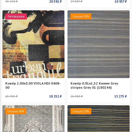
40 248 ₽
20 592 ₽
24 037 ₽
10 937 ₽
Распродажа
Скидка 50%
Ковёр 2,00х3,00 VIOLA HDJ 0408-
Ковёр 0,91х1,52 Килим Grey
00
stripes Grey 01 (180244)
65 403 ₽
18 252 ₽
26 550 ₽
13 275 ₽
Скидка 50%
Скидка 50%