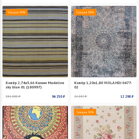
Скидка 50%
Скидка 50%
Ковёр 2,74х3,66 Килим Madeline
Ковёр 1,20х1,80 VIOLA HDJ 0477-
sky blue 01 (180997)
02
192 500 ₽
96 250 ₽
24 037 ₽
12 298 ₽
Скидка 50%