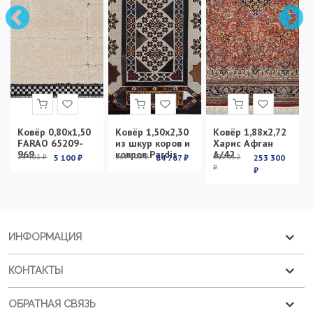
Ковёр 0,80х1,50
Ковёр 1,50х2,30
Ковёр 1,88х2,72
FARAO 65209-
из шкур коров и
Харис Афган
969
ковров Pardis
А/42
13 403 ₽
5 100 ₽
269 100 ₽
84 767 ₽
899 012
253 300
₽
₽
ИНФОРМАЦИЯ
КОНТАКТЫ
ОБРАТНАЯ СВЯЗЬ