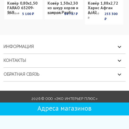
Ковёр 0,80х1,50
Ковёр 1,50х2,30
Ковёр 1,88х2,72
FARAO 65209-
из шкур коров и
Харис Афган
969
ковров Pardis
А/42
13 403 ₽
5 100 ₽
269 100 ₽
84 767 ₽
899 012
253 300
₽
₽
ИНФОРМАЦИЯ
КОНТАКТЫ
ОБРАТНАЯ СВЯЗЬ
2026 © ООО «ЭКО ИНТЕРЬЕР ПЛЮС»
Адреса магазинов