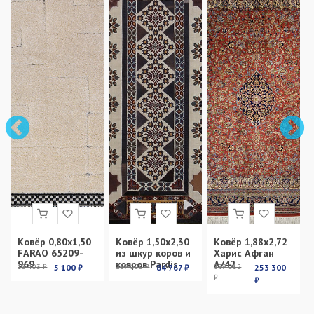
Ковёр 0,80х1,50
Ковёр 1,50х2,30
Ковёр 1,88х2,72
FARAO 65209-
из шкур коров и
Харис Афган
969
ковров Pardis
А/42
13 403 ₽
5 100 ₽
269 100 ₽
84 767 ₽
899 012
253 300
₽
₽