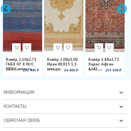
Ковёр 2,10х2,71
Ковёр 2,00х3,00
Ковёр 1,88х2,72
ГАБЭ ОГ 8 W/C
Иран B1815 1,5
Харис Афган
ИРАН шерсть
млн.уз.
А/42
286 826 ₽
151 445 ₽
278 850 ₽
64 400 ₽
899 012 ₽
253 300 ₽
ИНФОРМАЦИЯ
КОНТАКТЫ
ОБРАТНАЯ СВЯЗЬ