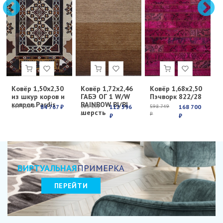
Ковёр 1,50х2,30
Ковёр 1,72х2,46
Ковёр 1,68х2,50
К
из шкур коров и
ГАБЭ ОГ 1 W/W
Пэчворк 822/28
Е
ковров Pardis
RAINBOW BI/BI
с
269 100 ₽
84 767 ₽
213 251
112 596
598 749
168 700
6
шерсть
₽
₽
₽
₽
₽
ВИРТУАЛЬНАЯ
ПРИМЕРКА
ПЕРЕЙТИ