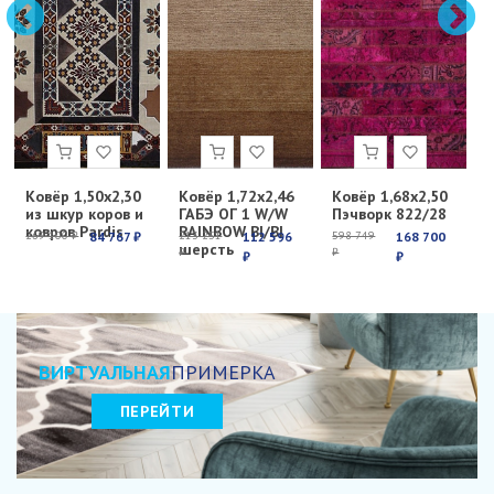
Ковёр 1,50х2,30
Ковёр 1,72х2,46
Ковёр 1,68х2,50
К
из шкур коров и
ГАБЭ ОГ 1 W/W
Пэчворк 822/28
Е
ковров Pardis
RAINBOW BI/BI
с
269 100 ₽
84 767 ₽
213 251
112 596
598 749
168 700
6
шерсть
₽
₽
₽
₽
₽
ВИРТУАЛЬНАЯ
ПРИМЕРКА
ПЕРЕЙТИ