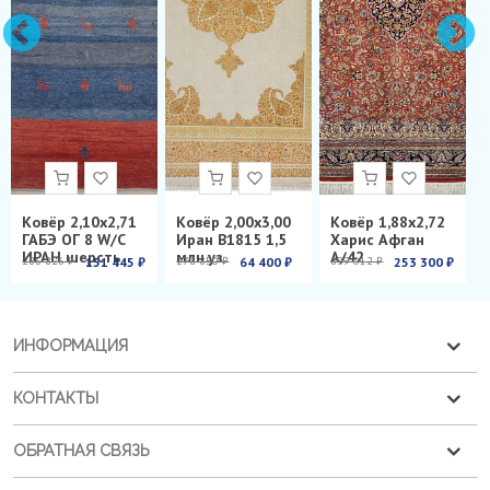
Ковёр 2,10х2,71
Ковёр 2,00х3,00
Ковёр 1,88х2,72
ГАБЭ ОГ 8 W/C
Иран B1815 1,5
Харис Афган
ИРАН шерсть
млн.уз.
А/42
286 826 ₽
151 445 ₽
278 850 ₽
64 400 ₽
899 012 ₽
253 300 ₽
ИНФОРМАЦИЯ
КОНТАКТЫ
ОБРАТНАЯ СВЯЗЬ