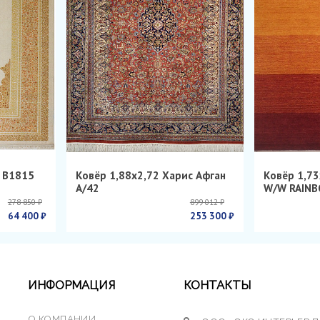
н B1815
Ковёр 1,88х2,72 Харис Афган
Ковёр 1,73
А/42
W/W RAINB
278 850 ₽
899 012 ₽
64 400 ₽
253 300 ₽
ИНФОРМАЦИЯ
КОНТАКТЫ
О КОМПАНИИ