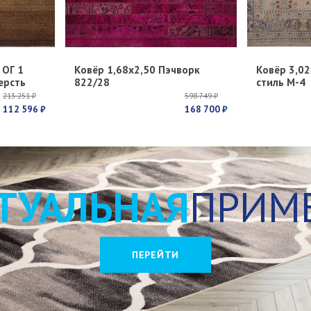
 ОГ 1
Ковёр 1,68х2,50 Пэчворк
Ковёр 3,02
ерсть
822/28
стиль М-4
213 251 ₽
598 749 ₽
112 596 ₽
168 700 ₽
ТУАЛЬНАЯ
ПРИМ
ПЕРЕЙТИ