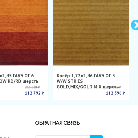
х2,45 ГАБЭ ОГ 6
Ковёр 1,72х2,46 ГАБЭ ОГ 5
OW RD/RD шерсть
W/W STRIES
GOLD,MIX/GOLD,MIX шерсть
213 620 ₽
214 603 ₽
112 792 ₽
112 596 ₽
ОБРАТНАЯ СВЯЗЬ