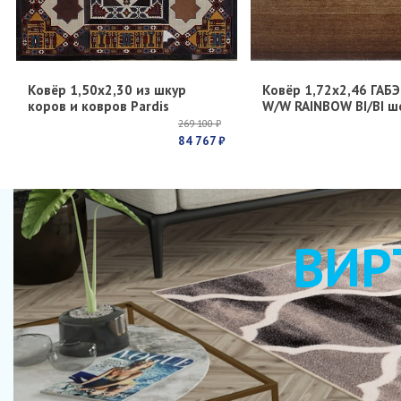
Ковёр 1,50х2,30 из шкур
Ковёр 1,72х2,46 ГАБЭ
коров и ковров Pardis
W/W RAINBOW BI/BI ш
269 100 ₽
84 767 ₽
ВИР