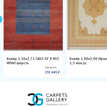
Ковёр 2,10х2,71 ГАБЭ ОГ 8 W/C
Ковёр 2,00х3,00 Ира
ИРАН шерсть
1,5 млн.уз.
286 826 ₽
151 445 ₽