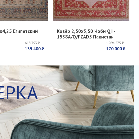
х4,25 Египетский
Ковёр 2,50х3,50 Чоби QH-
1538A/Q/FZAD5 Пакистан
618 393 ₽
1 094 275 ₽
139 400 ₽
170 000 ₽
ЕРКА