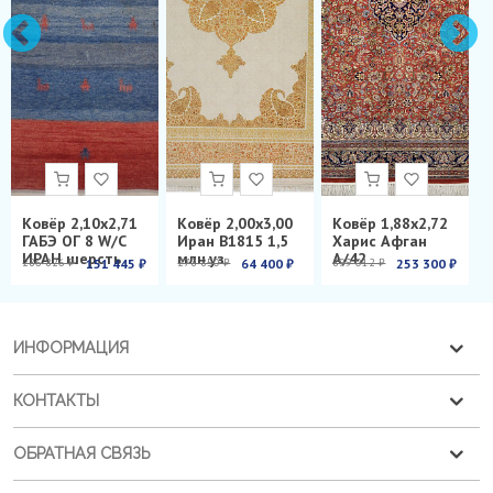
Ковёр 2,10х2,71
Ковёр 2,00х3,00
Ковёр 1,88х2,72
ГАБЭ ОГ 8 W/C
Иран B1815 1,5
Харис Афган
ИРАН шерсть
млн.уз.
А/42
286 826 ₽
151 445 ₽
278 850 ₽
64 400 ₽
899 012 ₽
253 300 ₽
ИНФОРМАЦИЯ
КОНТАКТЫ
ОБРАТНАЯ СВЯЗЬ