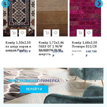
Ковёр 1,50х2,30
Ковёр 1,72х2,46
Ковёр 1,68х2,50
К
из шкур коров и
ГАБЭ ОГ 1 W/W
Пэчворк 822/28
Е
ковров Pardis
RAINBOW BI/BI
с
269 100 ₽
84 767 ₽
213 251
112 596
598 749
168 700
6
шерсть
₽
₽
₽
₽
₽
ВИРТУАЛЬНАЯ
ПРИМЕРКА
ПЕРЕЙТИ