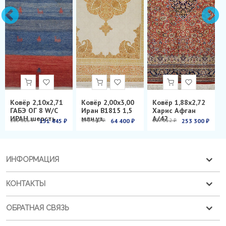
Ковёр 2,10х2,71
Ковёр 2,00х3,00
Ковёр 1,88х2,72
ГАБЭ ОГ 8 W/C
Иран B1815 1,5
Харис Афган
ИРАН шерсть
млн.уз.
А/42
286 826 ₽
151 445 ₽
278 850 ₽
64 400 ₽
899 012 ₽
253 300 ₽
ИНФОРМАЦИЯ
КОНТАКТЫ
ОБРАТНАЯ СВЯЗЬ