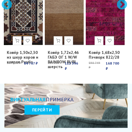
Ковёр 1,50х2,30
Ковёр 1,72х2,46
Ковёр 1,68х2,50
К
из шкур коров и
ГАБЭ ОГ 1 W/W
Пэчворк 822/28
Е
ковров Pardis
RAINBOW BI/BI
с
269 100 ₽
84 767 ₽
213 251
112 596
598 749
168 700
6
шерсть
₽
₽
₽
₽
₽
ВИРТУАЛЬНАЯ
ПРИМЕРКА
ПЕРЕЙТИ