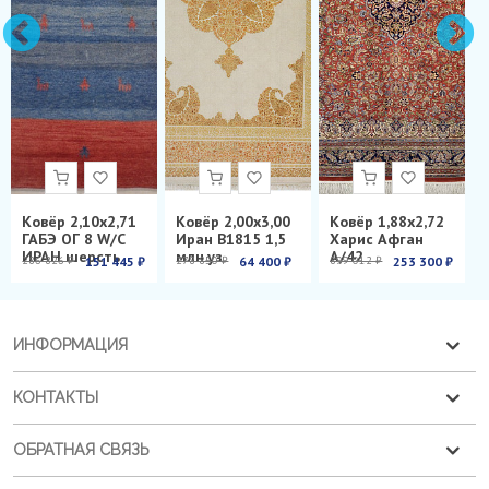
Ковёр 2,10х2,71
Ковёр 2,00х3,00
Ковёр 1,88х2,72
ГАБЭ ОГ 8 W/C
Иран B1815 1,5
Харис Афган
ИРАН шерсть
млн.уз.
А/42
286 826 ₽
151 445 ₽
278 850 ₽
64 400 ₽
899 012 ₽
253 300 ₽
ИНФОРМАЦИЯ
КОНТАКТЫ
ОБРАТНАЯ СВЯЗЬ