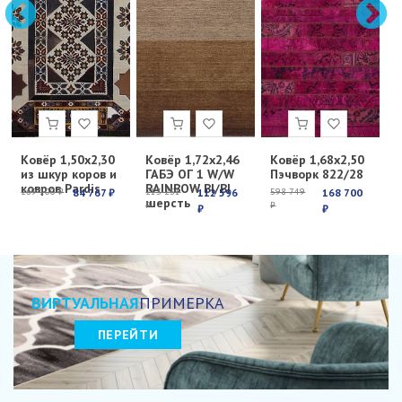
Ковёр 1,50х2,30
Ковёр 1,72х2,46
Ковёр 1,68х2,50
К
из шкур коров и
ГАБЭ ОГ 1 W/W
Пэчворк 822/28
Е
ковров Pardis
RAINBOW BI/BI
с
269 100 ₽
84 767 ₽
213 251
112 596
598 749
168 700
6
шерсть
₽
₽
₽
₽
₽
ВИРТУАЛЬНАЯ
ПРИМЕРКА
ПЕРЕЙТИ