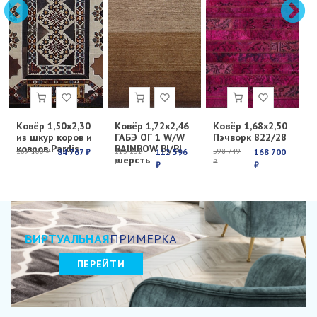
Ковёр 1,50х2,30
Ковёр 1,72х2,46
Ковёр 1,68х2,50
К
из шкур коров и
ГАБЭ ОГ 1 W/W
Пэчворк 822/28
Е
ковров Pardis
RAINBOW BI/BI
с
269 100 ₽
84 767 ₽
213 251
112 596
598 749
168 700
6
шерсть
₽
₽
₽
₽
₽
ВИРТУАЛЬНАЯ
ПРИМЕРКА
ПЕРЕЙТИ