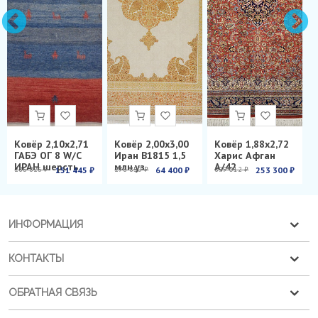
Ковёр 2,10х2,71
Ковёр 2,00х3,00
Ковёр 1,88х2,72
ГАБЭ ОГ 8 W/C
Иран B1815 1,5
Харис Афган
ИРАН шерсть
млн.уз.
А/42
286 826 ₽
151 445 ₽
278 850 ₽
64 400 ₽
899 012 ₽
253 300 ₽
ИНФОРМАЦИЯ
КОНТАКТЫ
ОБРАТНАЯ СВЯЗЬ