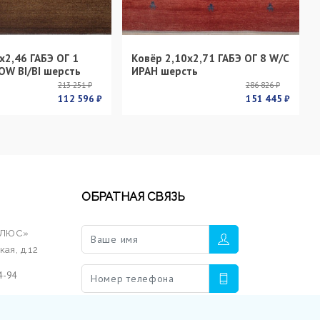
х2,46 ГАБЭ ОГ 1
Ковёр 2,10х2,71 ГАБЭ ОГ 8 W/C
OW BI/BI шерсть
ИРАН шерсть
213 251 ₽
286 826 ₽
112 596 ₽
151 445 ₽
ОБРАТНАЯ СВЯЗЬ
ПЛЮС»
ая, д.12
4-94
.ru
ОТПРАВИТЬ