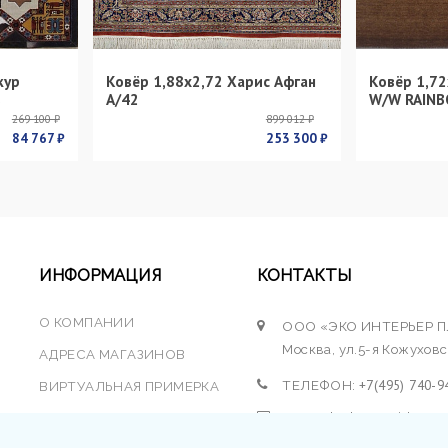
кур
Ковёр 1,88х2,72 Харис Афган
Ковёр 1,72
s
А/42
W/W RAINB
269 100 ₽
899 012 ₽
84 767 ₽
253 300 ₽
ИНФОРМАЦИЯ
КОНТАКТЫ
О КОМПАНИИ
ООО «ЭКО ИНТЕРЬЕР 
Москва, ул.5-я Кожуховск
АДРЕСА МАГАЗИНОВ
+7(495) 740-9
ТЕЛЕФОН:
ВИРТУАЛЬНАЯ ПРИМЕРКА
EMAIL: krokus@mirkovrov
ПУБЛИЧНАЯ ОФЕРТА