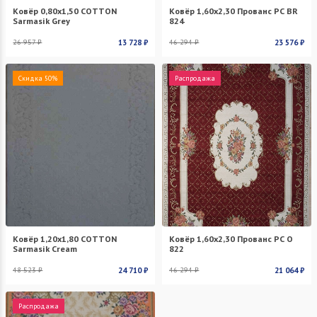
Ковёр 0,80х1,50 COTTON
Ковёр 1,60х2,30 Прованс PC BR
Sarmasik Grey
824
26 957 ₽
13 728 ₽
46 294 ₽
23 576 ₽
Скидка 50%
Распродажа
Ковёр 1,20х1,80 COTTON
Ковёр 1,60х2,30 Прованс PC O
Sarmasik Cream
822
48 523 ₽
24 710 ₽
46 294 ₽
21 064 ₽
Распродажа