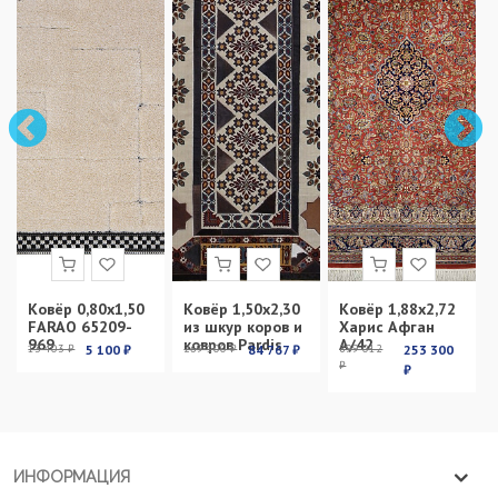
Ковёр 0,80х1,50
Ковёр 1,50х2,30
Ковёр 1,88х2,72
FARAO 65209-
из шкур коров и
Харис Афган
969
ковров Pardis
А/42
13 403 ₽
5 100 ₽
269 100 ₽
84 767 ₽
899 012
253 300
₽
₽
ИНФОРМАЦИЯ