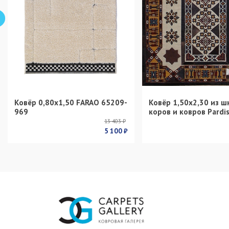
Ковёр 0,80х1,50 FARAO 65209-
Ковёр 1,50х2,30 из ш
969
коров и ковров Pardi
13 403 ₽
5 100 ₽