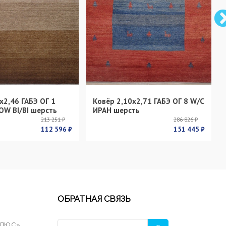
х2,46 ГАБЭ ОГ 1
Ковёр 2,10х2,71 ГАБЭ ОГ 8 W/C
OW BI/BI шерсть
ИРАН шерсть
213 251 ₽
286 826 ₽
112 596 ₽
151 445 ₽
ОБРАТНАЯ СВЯЗЬ
ПЛЮС»