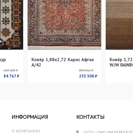
кур
Ковёр 1,88х2,72 Харис Афган
Ковёр 1,72
s
А/42
W/W RAINB
269 100 ₽
899 012 ₽
84 767 ₽
253 300 ₽
ИНФОРМАЦИЯ
КОНТАКТЫ
О КОМПАНИИ
ООО «ЭКО ИНТЕРЬЕР 