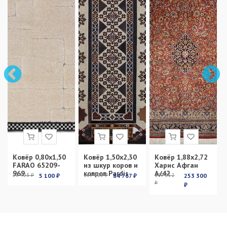
Ковёр 0,80х1,50
Ковёр 1,50х2,30
Ковёр 1,88х2,72
FARAO 65209-
из шкур коров и
Харис Афган
969
ковров Pardis
А/42
13 403 ₽
5 100 ₽
269 100 ₽
84 767 ₽
899 012
253 300
₽
₽