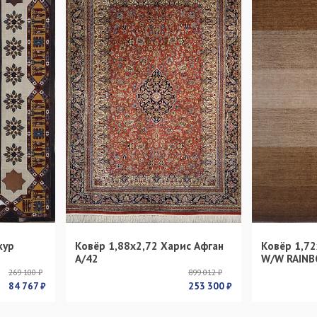
кур
Ковёр 1,88х2,72 Харис Афган
Ковёр 1,72
s
А/42
W/W RAINB
269 100 ₽
899 012 ₽
84 767 ₽
253 300 ₽