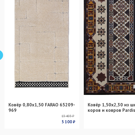
Ковёр 0,80х1,50 FARAO 65209-
Ковёр 1,50х2,30 из ш
969
коров и ковров Pardi
13 403 ₽
5 100 ₽