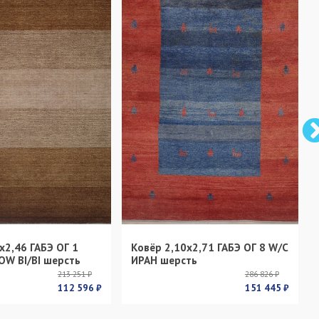
х2,46 ГАБЭ ОГ 1
Ковёр 2,10х2,71 ГАБЭ ОГ 8 W/C
OW BI/BI шерсть
ИРАН шерсть
213 251 ₽
286 826 ₽
112 596 ₽
151 445 ₽