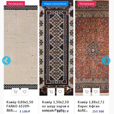
Распродажа
Новые поступления
Распродажа
Ковёр 0,80х1,50
Ковёр 1,50х2,30
Ковёр 1,88х2,72
FARAO 65209-
из шкур коров и
Харис Афган
969
ковров Pardis
А/42
13 403 ₽
5 100 ₽
269 100 ₽
84 767 ₽
899 012
253 300