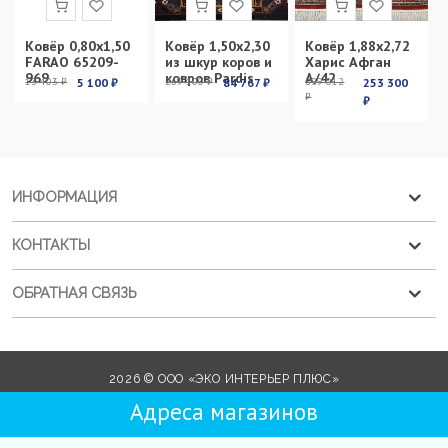
Ковёр 0,80х1,50
Ковёр 1,50х2,30
Ковёр 1,88х2,72
FARAO 65209-
из шкур коров и
Харис Афган
969
ковров Pardis
А/42
13 403 ₽
5 100 ₽
269 100 ₽
84 767 ₽
899 012
253 300
₽
₽
ИНФОРМАЦИЯ
КОНТАКТЫ
ОБРАТНАЯ СВЯЗЬ
2026 © ООО «ЭКО ИНТЕРЬЕР ПЛЮС»
Адреса магазинов