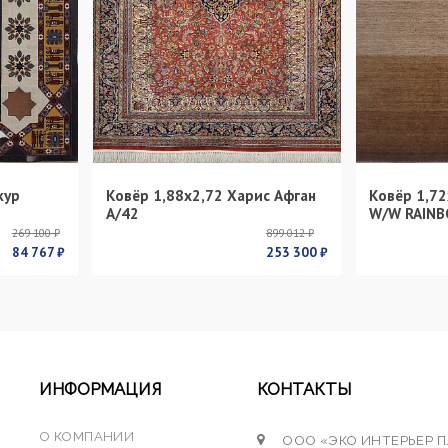
кур
Ковёр 1,88х2,72 Харис Афган
Ковёр 1,72
s
А/42
W/W RAINB
269 100 ₽
899 012 ₽
84 767 ₽
253 300 ₽
ИНФОРМАЦИЯ
КОНТАКТЫ
О КОМПАНИИ
ООО «ЭКО ИНТЕРЬЕР 