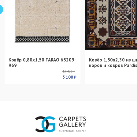
Ковёр 0,80х1,50 FARAO 65209-
Ковёр 1,50х2,30 из ш
969
коров и ковров Pardi
13 403 ₽
5 100 ₽