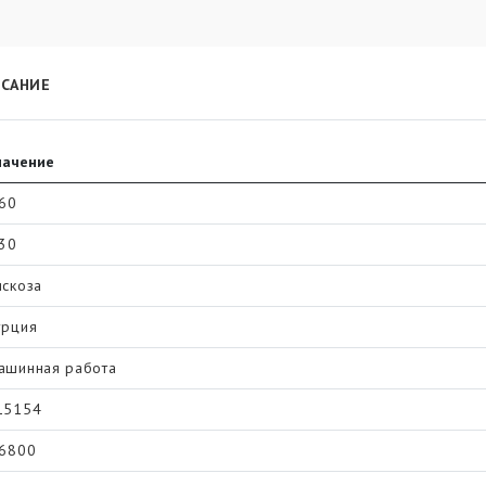
САНИЕ
начение
.60
.30
искоза
урция
ашинная работа
15154
.6800