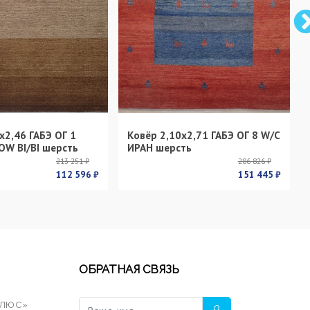
х2,46 ГАБЭ ОГ 1
Ковёр 2,10х2,71 ГАБЭ ОГ 8 W/C
OW BI/BI шерсть
ИРАН шерсть
213 251 ₽
286 826 ₽
112 596 ₽
151 445 ₽
ОБРАТНАЯ СВЯЗЬ
ПЛЮС»