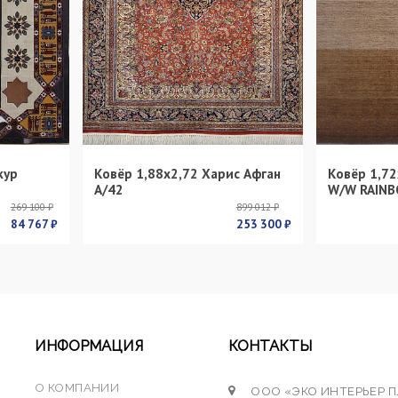
кур
Ковёр 1,88х2,72 Харис Афган
Ковёр 1,72
s
А/42
W/W RAINB
269 100 ₽
899 012 ₽
84 767 ₽
253 300 ₽
ИНФОРМАЦИЯ
КОНТАКТЫ
О КОМПАНИИ
ООО «ЭКО ИНТЕРЬЕР 