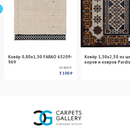
Ковёр 0,80х1,50 FARAO 65209-
Ковёр 1,50х2,30 из ш
969
коров и ковров Pardi
13 403 ₽
5 100 ₽