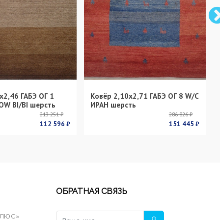
х2,46 ГАБЭ ОГ 1
Ковёр 2,10х2,71 ГАБЭ ОГ 8 W/C
OW BI/BI шерсть
ИРАН шерсть
213 251 ₽
286 826 ₽
112 596 ₽
151 445 ₽
ОБРАТНАЯ СВЯЗЬ
ПЛЮС»