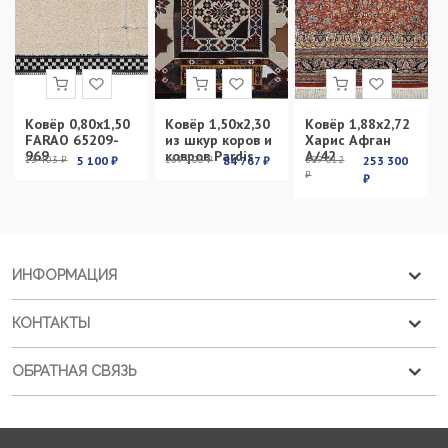
Ковёр 0,80х1,50
Ковёр 1,50х2,30
Ковёр 1,88х2,72
FARAO 65209-
из шкур коров и
Харис Афган
969
ковров Pardis
А/42
13 403 ₽
5 100 ₽
269 100 ₽
84 767 ₽
899 012
253 300
₽
₽
ИНФОРМАЦИЯ
КОНТАКТЫ
ОБРАТНАЯ СВЯЗЬ