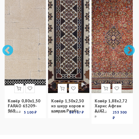
Ковёр 0,80х1,50
Ковёр 1,50х2,30
Ковёр 1,88х2,72
FARAO 65209-
из шкур коров и
Харис Афган
969
ковров Pardis
А/42
13 403 ₽
5 100 ₽
269 100 ₽
84 767 ₽
899 012
253 300
₽
₽