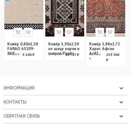
Ковёр 0,80х1,50
Ковёр 1,50х2,30
Ковёр 1,88х2,72
FARAO 65209-
из шкур коров и
Харис Афган
969
ковров Pardis
А/42
13 403 ₽
5 100 ₽
269 100 ₽
84 767 ₽
899 012
253 300
₽
₽
ИНФОРМАЦИЯ
КОНТАКТЫ
ОБРАТНАЯ СВЯЗЬ