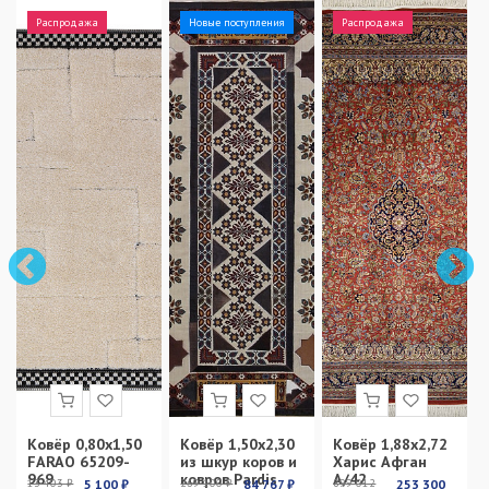
Распродажа
Новые поступления
Распродажа
Ковёр 0,80х1,50
Ковёр 1,50х2,30
Ковёр 1,88х2,72
FARAO 65209-
из шкур коров и
Харис Афган
969
ковров Pardis
А/42
13 403 ₽
5 100 ₽
269 100 ₽
84 767 ₽
899 012
253 300