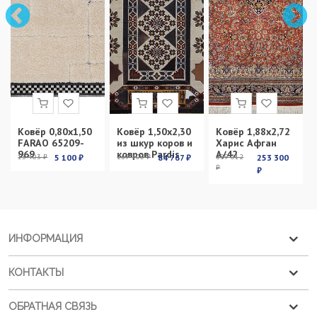
Ковёр 0,80х1,50
Ковёр 1,50х2,30
Ковёр 1,88х2,72
FARAO 65209-
из шкур коров и
Харис Афган
969
ковров Pardis
А/42
13 403 ₽
5 100 ₽
269 100 ₽
84 767 ₽
899 012
253 300
₽
₽
ИНФОРМАЦИЯ
КОНТАКТЫ
ОБРАТНАЯ СВЯЗЬ