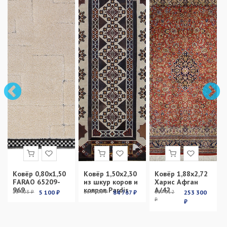
Ковёр 0,80х1,50
Ковёр 1,50х2,30
Ковёр 1,88х2,72
FARAO 65209-
из шкур коров и
Харис Афган
969
ковров Pardis
А/42
13 403 ₽
5 100 ₽
269 100 ₽
84 767 ₽
899 012
253 300
₽
₽