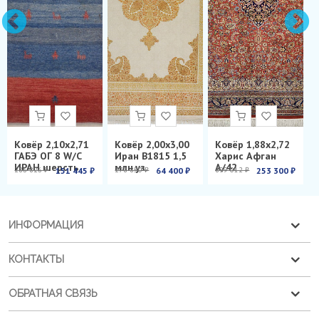
Ковёр 2,10х2,71
Ковёр 2,00х3,00
Ковёр 1,88х2,72
ГАБЭ ОГ 8 W/C
Иран B1815 1,5
Харис Афган
ИРАН шерсть
млн.уз.
А/42
286 826 ₽
151 445 ₽
278 850 ₽
64 400 ₽
899 012 ₽
253 300 ₽
ИНФОРМАЦИЯ
КОНТАКТЫ
ОБРАТНАЯ СВЯЗЬ