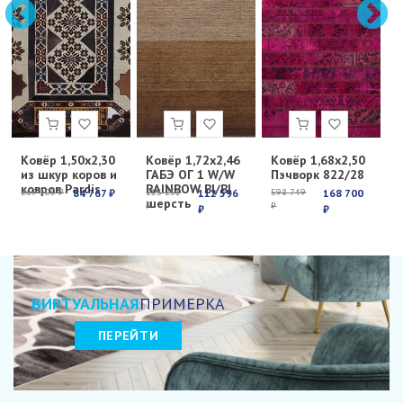
Ковёр 1,50х2,30
Ковёр 1,72х2,46
Ковёр 1,68х2,50
К
из шкур коров и
ГАБЭ ОГ 1 W/W
Пэчворк 822/28
Е
ковров Pardis
RAINBOW BI/BI
с
269 100 ₽
84 767 ₽
213 251
112 596
598 749
168 700
6
шерсть
₽
₽
₽
₽
₽
ВИРТУАЛЬНАЯ
ПРИМЕРКА
ПЕРЕЙТИ