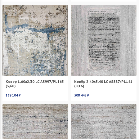
Ковёр 1,60х2,30 LC AS997/PL165
Ковёр 2,40х3,40 LC AS887/PL141
(3,68)
(8,16)
139 104 ₽
308 448 ₽