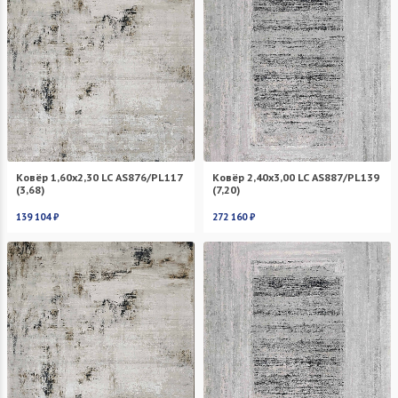
Ковёр 1,60х2,30 LC AS876/PL117
Ковёр 2,40х3,00 LC AS887/PL139
(3,68)
(7,20)
139 104 ₽
272 160 ₽