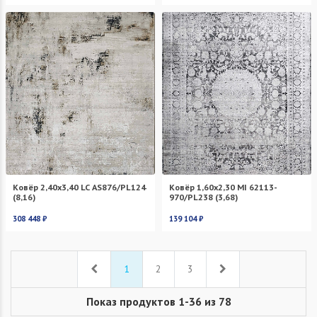
Ковёр 2,40х3,40 LC AS876/PL124
Ковёр 1,60х2,30 MI 62113-
(8,16)
970/PL238 (3,68)
308 448 ₽
139 104 ₽
Назад
Вперед
1
2
3
Показ продуктов 1-36 из 78