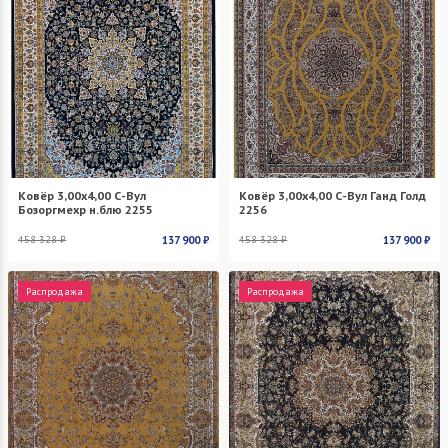
Ковёр 3,00х4,00 С-Вул
Ковёр 3,00х4,00 С-Вул Ганд Голд
Бозоргмехр н.блю 2255
2256
458 328 ₽
137 900 ₽
458 328 ₽
137 900 ₽
Распродажа
Распродажа