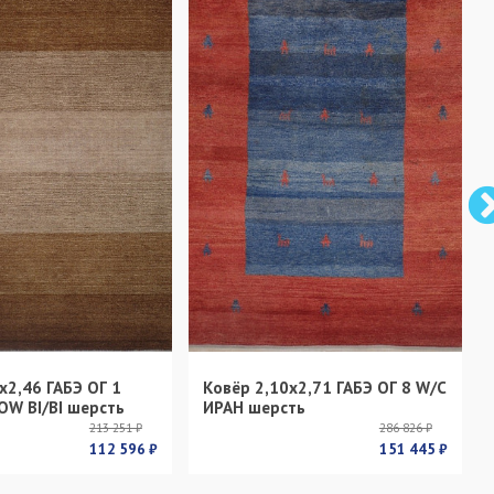
х2,46 ГАБЭ ОГ 1
Ковёр 2,10х2,71 ГАБЭ ОГ 8 W/C
OW BI/BI шерсть
ИРАН шерсть
213 251 ₽
286 826 ₽
112 596 ₽
151 445 ₽