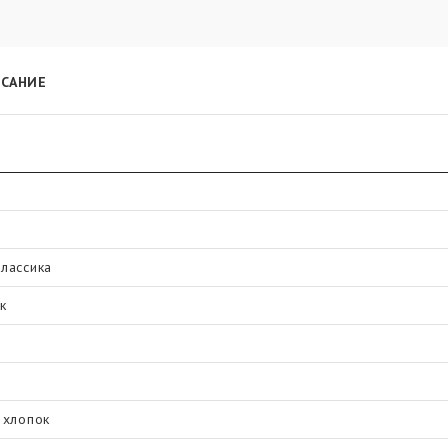
САНИЕ
классика
к
 хлопок