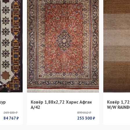
кур
Ковёр 1,88х2,72 Харис Афган
Ковёр 1,72
s
А/42
W/W RAINB
269 100 ₽
899 012 ₽
84 767 ₽
253 300 ₽