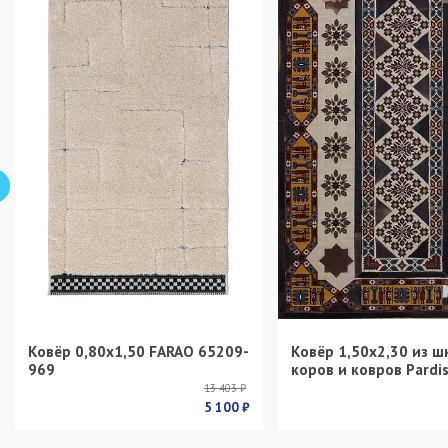
Ковёр 0,80х1,50 FARAO 65209-
Ковёр 1,50х2,30 из ш
969
коров и ковров Pardi
13 403 ₽
5 100 ₽