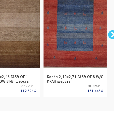
х2,46 ГАБЭ ОГ 1
Ковёр 2,10х2,71 ГАБЭ ОГ 8 W/C
OW BI/BI шерсть
ИРАН шерсть
213 251 ₽
286 826 ₽
112 596 ₽
151 445 ₽