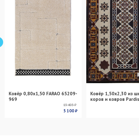
Ковёр 0,80х1,50 FARAO 65209-
Ковёр 1,50х2,30 из ш
969
коров и ковров Pardi
13 403 ₽
5 100 ₽