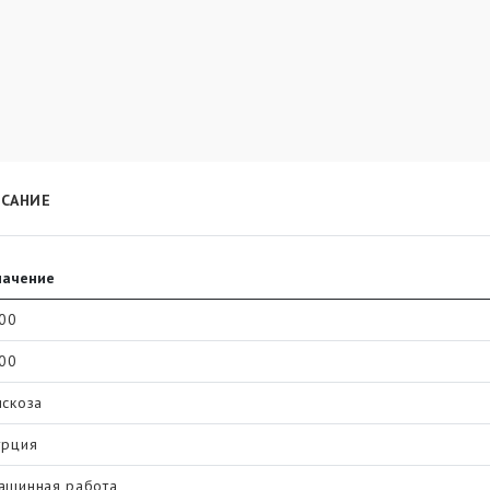
САНИЕ
начение
.00
.00
искоза
урция
ашинная работа