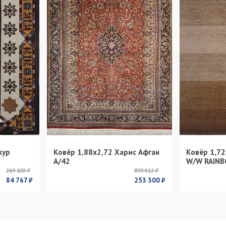
кур
Ковёр 1,88х2,72 Харис Афган
Ковёр 1,72
s
А/42
W/W RAINB
269 100 ₽
899 012 ₽
84 767 ₽
253 300 ₽