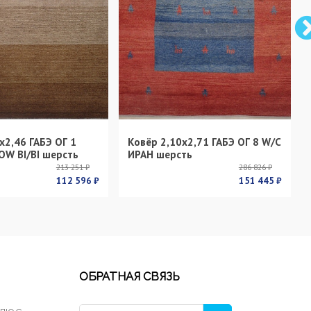
х2,46 ГАБЭ ОГ 1
Ковёр 2,10х2,71 ГАБЭ ОГ 8 W/C
OW BI/BI шерсть
ИРАН шерсть
213 251 ₽
286 826 ₽
112 596 ₽
151 445 ₽
ОБРАТНАЯ СВЯЗЬ