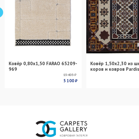
Ковёр 0,80х1,50 FARAO 65209-
Ковёр 1,50х2,30 из ш
969
коров и ковров Pardi
13 403 ₽
5 100 ₽