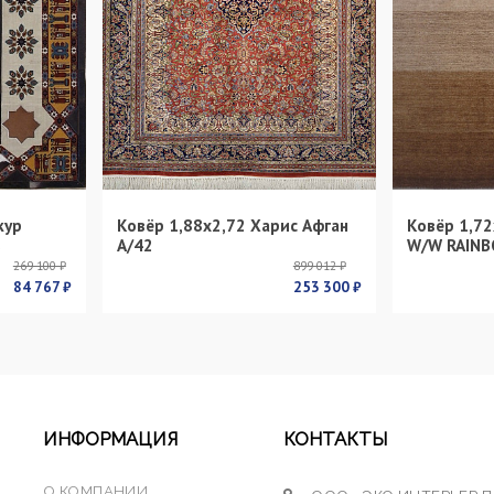
кур
Ковёр 1,88х2,72 Харис Афган
Ковёр 1,72
s
А/42
W/W RAINB
269 100 ₽
899 012 ₽
84 767 ₽
253 300 ₽
ИНФОРМАЦИЯ
КОНТАКТЫ
О КОМПАНИИ