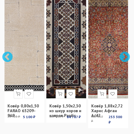
Ковёр 0,80х1,50
Ковёр 1,50х2,30
Ковёр 1,88х2,72
FARAO 65209-
из шкур коров и
Харис Афган
969
ковров Pardis
А/42
13 403 ₽
5 100 ₽
269 100 ₽
84 767 ₽
899 012
253 300
₽
₽