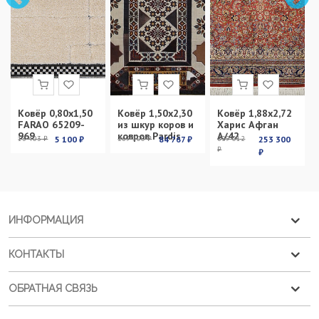
Ковёр 0,80х1,50
Ковёр 1,50х2,30
Ковёр 1,88х2,72
FARAO 65209-
из шкур коров и
Харис Афган
969
ковров Pardis
А/42
13 403 ₽
5 100 ₽
269 100 ₽
84 767 ₽
899 012
253 300
₽
₽
ИНФОРМАЦИЯ
КОНТАКТЫ
ОБРАТНАЯ СВЯЗЬ