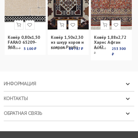
Ковёр 0,80х1,50
Ковёр 1,50х2,30
Ковёр 1,88х2,72
FARAO 65209-
из шкур коров и
Харис Афган
969
ковров Pardis
А/42
13 403 ₽
5 100 ₽
269 100 ₽
84 767 ₽
899 012
253 300
₽
₽
ИНФОРМАЦИЯ
КОНТАКТЫ
ОБРАТНАЯ СВЯЗЬ