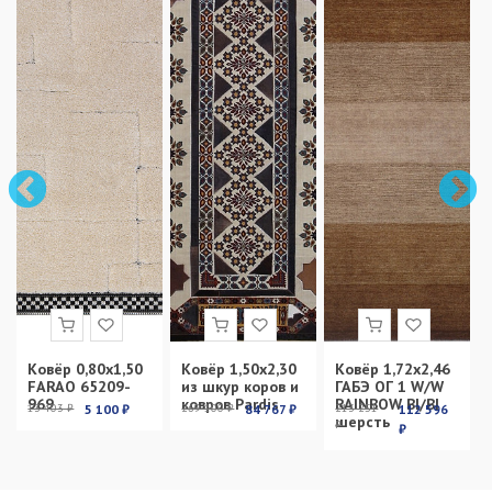
Ковёр 0,80х1,50
Ковёр 1,50х2,30
Ковёр 1,72х2,46
FARAO 65209-
из шкур коров и
ГАБЭ ОГ 1 W/W
969
ковров Pardis
RAINBOW BI/BI
13 403 ₽
5 100 ₽
269 100 ₽
84 767 ₽
213 251
112 596
шерсть
₽
₽